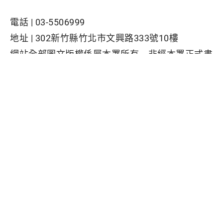
電話 |
03-5506999
地址 |
302新竹縣竹北市文興路333號10樓
網站全部圖文版權係屬本署所有，非經本署正式書
面同意，不得將全部或部分內容，轉載於任何形式
媒體
Facebook粉絲專頁
隱私權保護政策
|
資訊安全政策
|
政府網站資料開放宣告