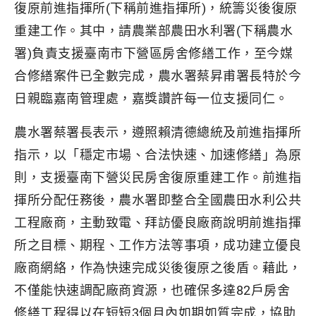
復原前進指揮所(下稱前進指揮所)，統籌災後復原
重建工作。其中，請農業部農田水利署(下稱農水
署)負責支援臺南市下營區房舍修繕工作，至今媒
合修繕案件已全數完成，農水署蔡昇甫署長特於今
日親臨嘉南管理處，嘉獎讚許每一位支援同仁。
農水署蔡署長表示，遵照賴清德總統及前進指揮所
指示，以「穩定市場、合法快速、加速修繕」為原
則，支援臺南下營災民房舍復原重建工作。前進指
揮所分配任務後，農水署即整合全國農田水利公共
工程廠商，主動致電、拜訪優良廠商說明前進指揮
所之目標、期程、工作方法等事項，成功建立優良
廠商網絡，作為快速完成災後復原之後盾。藉此，
不僅能快速調配廠商資源，也確保多達82戶房舍
修繕工程得以在短短3個月內如期如質完成，協助